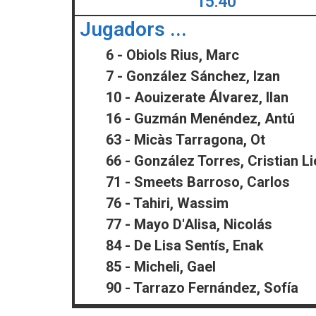
15:40
Jugadors ...
6 - Obiols Rius, Marc
7 - González Sánchez, Izan
10 - Aouizerate Álvarez, Ilan
16 - Guzmán Menéndez, Antú
63 - Micàs Tarragona, Ot
66 - González Torres, Cristian Li
71 - Smeets Barroso, Carlos
76 - Tahiri, Wassim
77 - Mayo D'Alisa, Nicolás
84 - De Lisa Sentís, Enak
85 - Micheli, Gael
90 - Tarrazo Fernández, Sofía