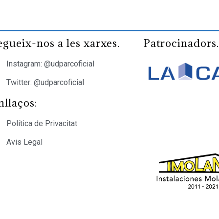
egueix-nos a les xarxes.
Patrocinadors
Instagram: @udparcoficial
Twitter: @udparcoficial
nllaços:
Política de Privacitat
Avis Legal