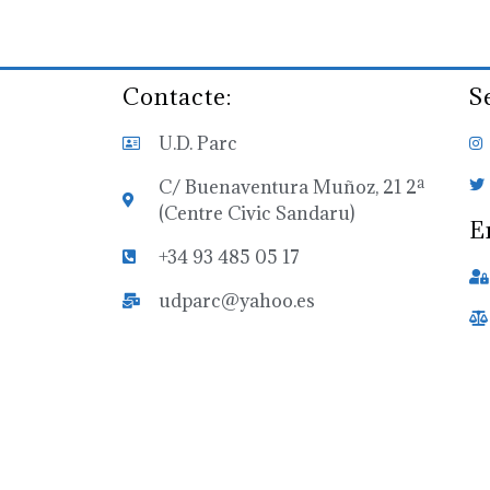
Contacte:
S
U.D. Parc
C/ Buenaventura Muñoz, 21 2ª
(Centre Civic Sandaru)
E
+34 93 485 05 17
udparc@yahoo.es